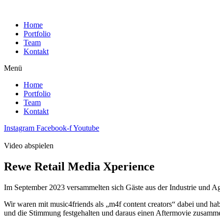
Home
Portfolio
Team
Kontakt
Menü
Home
Portfolio
Team
Kontakt
Instagram
Facebook-f
Youtube
Video abspielen
Rewe Retail Media Xperience
Im September 2023 versammelten sich Gäste aus der Industrie und A
Wir waren mit music4friends als „m4f content creators“ dabei und 
und die Stimmung festgehalten und daraus einen Aftermovie zusammen